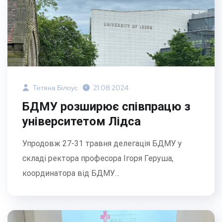
Тетяна Білоус
21.08.2024
БДМУ розширює співпрацю з
університетом Лідса
Упродовж 27-31 травня делегація БДМУ у
складі ректора професора Ігоря Геруша,
координатора від БДМУ...