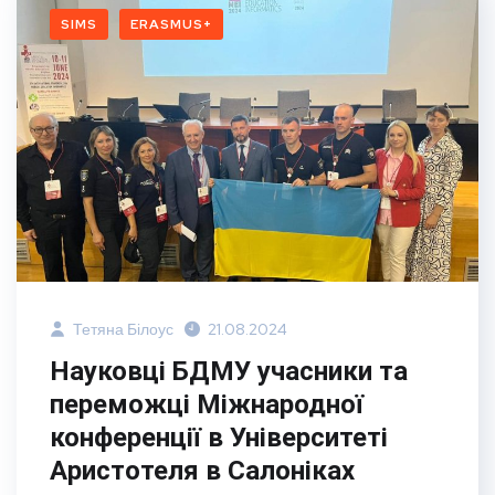
SIMS
ERASMUS+
Тетяна Білоус
21.08.2024
Науковці БДМУ учасники та
переможці Міжнародної
конференції в Університеті
Аристотеля в Салоніках