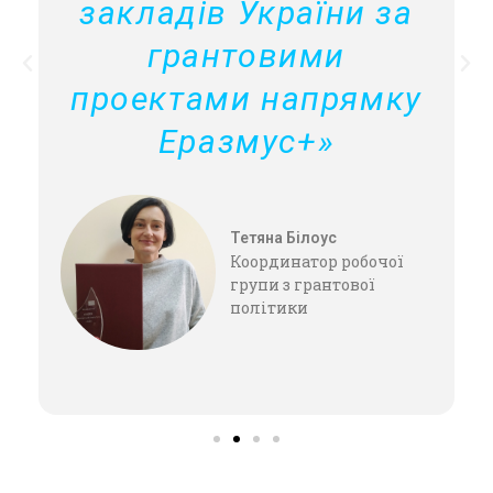
закладів України за
грантовими
и
проектами напрямку
Еразмус+»
Тетяна Білоус
Координатор робочої
групи з грантової
політики